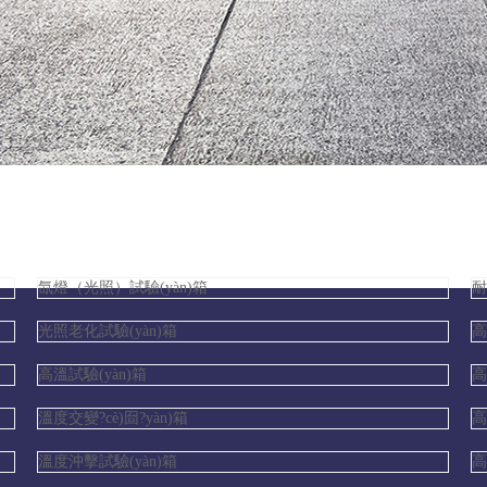
氙燈（光照）試驗(yàn)箱
耐
光照老化試驗(yàn)箱
高
高溫試驗(yàn)箱
高
溫度交變?cè)囼?yàn)箱
高
溫度沖擊試驗(yàn)箱
高