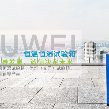
区二区在线观看-国产欧美另类久久精品蜜芽_无码人妻精品一区二区
變濕熱試驗(yàn)箱,恒溫恒濕試驗(yàn)箱,鹽霧試驗(yàn)箱等試驗(yàn)設(
)告
)箱
高溫試驗(yàn)箱
變溫變壓設(shè)備
溫濕度試驗(yàn)室
淋雨設(shè)備
鹽
(yàn)箱
>
低溫試驗(yàn)箱-低溫箱
恒濕試驗(yàn)箱、氙燈（光照）試驗(y