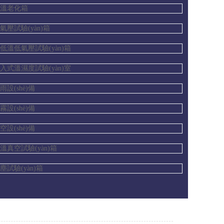
高溫老化箱
氣壓試驗(yàn)箱
低溫低氣壓試驗(yàn)箱
入式溫濕度試驗(yàn)室
雨設(shè)備
霧設(shè)備
空設(shè)備
溫真空試驗(yàn)箱
塵試驗(yàn)箱