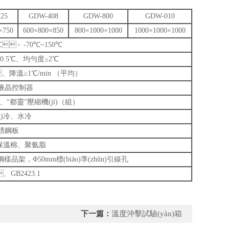
25
GDW-408
GDW-800
GDW-010
×750
600×800×850
800×1000×1000
1000×1000×1000
℃、-70℃~150℃
.5℃、均勻度≤2℃
、降溫≥1℃/min （平均）
液晶控制器
、“都靈”壓縮機(jī)（組）
ng)冷、水冷
銹鋼板
璃保溫棉、聚氨脂
樣品架，Φ50mm標(biāo)準(zhǔn)引線孔
、GB2423.1
下一篇：
溫度沖擊試驗(yàn)箱