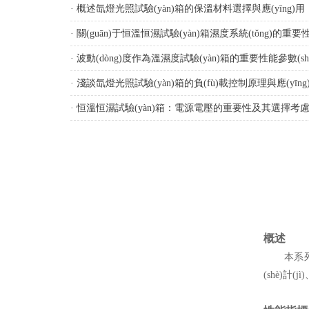
· 概述氙燈光照試驗(yàn)箱的保溫材料選擇與應(yīng)用
· 關(guān)于恒溫恒濕試驗(yàn)箱濕度系統(tǒng)的
· 波動(dòng)度作為溫濕度試驗(yàn)箱的重要性能參數(sh
· 淺談氙燈光照試驗(yàn)箱的負(fù)載控制原理與應(yīng
· 恒溫恒濕試驗(yàn)箱：電源電壓的重要性及其選擇考
概述
本系列設(s
(shè)計(jì