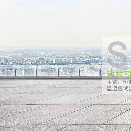
99久久99热这里只有精品-一级做a爰片久久毛片A片浪潮-欧美一级一
無錫市蘇威試驗(yàn)設(shè)備有限公司生產(chǎn)銷售高低溫交
網(wǎng)站首頁(yè)
走進(jìn)蘇威
公司介紹
客戶案例
研發(fā)與優(yōu)勢(shì)
解決方案
實(shí)驗(yàn)報(bào
產(chǎn)品中心
溫濕度試驗(yàn)箱
光照老化設(shè)備
高低溫試驗(yàn)箱
溫度沖擊試驗(yàn
恒溫恒濕試驗(yàn)箱
氙燈（光照）試驗(yàn)箱
高溫濕度試驗(yàn)箱
新聞中心
公司新聞
技術(shù)問答
聯(lián)系我們
當(dāng)前位置：
首頁(yè)
>
產(chǎn)品中心
>
高低溫試驗
產(chǎn)品中心
專業(yè)生產(chǎn)恒溫