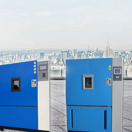
shè)備
網(wǎng)站地圖
聯(lián)系我們
銷售熱線：
(0)13912376759
0510-83263008 / 83263018
霧設(shè)備
真空設(shè)備
砂塵試驗(yàn)箱
àn)箱、溫濕度試驗(yàn)箱