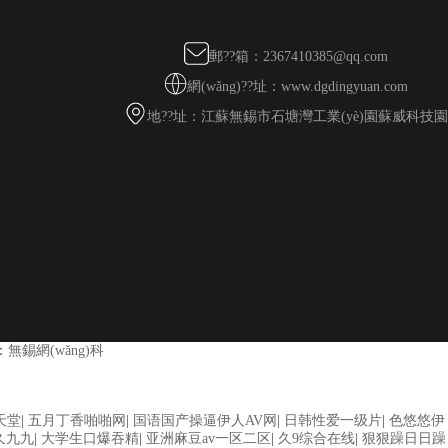
郵??箱：2367410385@qq.com
網(wǎng)??址：www.dgdingyuan.com
地??址：江蘇無錫市石塘灣工業(yè)園蘇威科技園
：
無錫網(wǎng)科
 亚洲成人网站在线视频播放 粉嫩视频免费在线播放 欧美黄片免费视频在
天堂
|
五月丁香啪啪网
|
国语国产操逼伊人AV网
|
日韩性爱一级片
|
色悠悠伊
黄色电影 精品人妻无码一区二区三区狼群 一级二级久久久久 国产乱淫视频
久九九
|
大学生口爆吞精
|
亚洲麻豆av一区二区
|
久9综合在线
|
狠狠躁日日躁