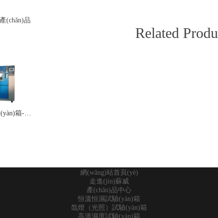
產(chǎn)品
Related Produ
低溫試驗(yàn)箱-低溫箱
網(wǎng)站首頁(yè)
走進(jìn)蘇威
產(chǎn)品中心
恒溫恒濕試驗(yàn)箱
氙燈（光照）試驗(yàn)箱
高溫濕度試驗(yàn)箱