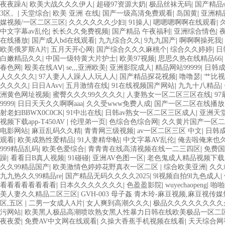
久久久久 久久黄色AV网站 久久亚洲A片COM人成A 日韩在线中文字幕91
夜夜躁A
|
欧美大战久久久伊人
|
超碰97资源大奶
|
极品丝袜无码
|
国产精品s
无码免费 99久久精品国产乱子伦一区二区三区 日韩精品亚洲偷拍 亚洲无
3区。
|
天堂综合
|
欧美 亚洲 在线
|
国产一级高清免费观看
|
岛国黄
|
亚洲精
机在线亚洲一二区 午夜影院免费观看黄色小电影 91欧美成人网站在线 欧美
媒视频/一区二区三区
|
久久久久久久少妇
|
91操人
|
嗯嗯嗯啊啊在线观看
|
网站在线观看 黄片一级欧美AAA特黄一级欧美久久 在线免费AV不卡高清
中文字幕av乱伦
|
长长久久免费视频
|
国产精品 午夜福利
|
亚洲综合情色
|
AV集中 日本免费成人麻豆 色妹姐一区二区 亚洲成人色综网 欧美韩国日
在线播放
|
国产成人bd在线观看
|
九九综合久久
|
9九九国产
|
啊啊啊操死我
|
三区左线 中文字幕无码不卡一区二区三区 成人一级黄色片 黄色毛片在线观
欧美俄罗斯A片
|
五月天开心网
|
国产综合久久久麻桃个
|
综合久久婷婷
|
日
区三区 五月天丝袜逼网 婷婷五月综合激情中文字幕 99久久久无码国产
白嫩精品久久
|
中国一级特黄大片护士
|
欧美97视频
|
思思久热在线精品66
|
免费 日韩黄色电影视频一区二区 欧美黄3级网站欧美 久久亚洲中文字幕不
春色网
|
殴美在线AⅤ
|
se,,,亚洲欧美
|
亚洲影院成人
|
精品网站99999
|
日韩
洲色情小说电影综合区 99精品黄片 无码欧美毛片一区二区三 91超级国产
人久久久久
|
97人妻人人躁人人玩人人
|
国产精品探花视频
|
噜噜瑟
|
艹比视
洲依人大香蕉在线 国产欧美日韩成人三级 熟女精品视频在线91Tv 婷婷七
久久久久
|
日日AAvv
|
五月激情在线
|
91在线视频国产网站
|
九九十八精品
|
韩免费欧美 97激情人妻小说 大香蕉日韩区欧美区 91亚洲国产成人久久
洲黄色网址视频
|
蜜臀久久久99久久久久
|
人妻熟女一区二区三区在线
|
9
啪 成人av黄色大片 91国产精品原创人妻 国产精品夜色一区二区三区 欧
9999
|
日日天天久久啊啊aaa
|
久久受www免费人成
|
国产一区二区在线播放
人爽 欧美日韩性爱视频网 日韩经典AV在线观看 98久久精品骚逼一区二区
射老妇BBWX0C0CK
|
91中出在线
|
日韩av熟女一区二区三区成人
|
亚洲天
久久久久久久 久久三级视屏 日本天堂a在线 在线免费观看a黄片 人妻熟人
视频下载app-T450AV
|
伦理弟一页
|
色综合色综合网
|
久久黄片国产一区二
级字幕 亚洲成人小说综合网 欧美日韩91在线 麻豆久久久91 夜夜操天天
电影网站
|
麻豆乱码久久精
|
青青网三级视频
|
av一区二区三区 中文
|
日韩成
区三区乱码 久久久久久久久久一级黄色片美女 日韩老板一区 精品久久久久
观看
|
欧美成熟性爱精品
|
91人妻精华帖
|
中文字幕AV乱伦
|
俺去啦俺来也
美特黄一级视频18 免费麻豆黄色 偷拍 亚洲 制服 另类 欧美日一区二
999精品乱码
|
欧美色爱综合
|
青青青在线高清视频在线一二三四区
|
免费国
品视频91 一级黄片精品在线精彩视频 香蕉黄色片网站 国产精品草逼 欧美
躁
|
看看日B真人视频
|
91碰碰
|
亚洲AV色图一区
|
老色鬼成人精品视频下载
91AV一区在线 日韩欧美视屏中文版 欧美情色一区=区 亚洲精品久久国产
久久99精品国产
|
欧美激情色婷婷花野真衣一区二区
|
综合欧美亚洲
|
久久
九九热久久99精品re
|
国产精品无码久久久久2025
|
9l视频自拍9l九色成人
|
看看看看看看看看
|
日本久久久久久久久
|
色盈盈影院
|
wuyechaopeng
|
啪啪
美人妻久久精品二区三区
|
GVH-003 母子姦 青木玲-麻豆视频,麻豆视
区,五区
|
二男一女成人A片
|
女人爽到高潮久久久
|
极品久久久久久久久久
污网站
|
欧美黑人极品高潮喷吹熟女黑人性暴力日韩在线欧美极品一区二
夜夜爱
|
免费AV中文网在线观看
|
久操大香蕉手机视频在线看
|
天天综合网