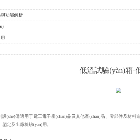
重要性與功能解析
ù)
)用
慮
低溫試驗(yàn)箱
hè)備適用于電工電子產(chǎn)品及其他產(chǎn)品、零部件及材料進(jìn
)、鑒定及出廠檢驗(yàn)用。