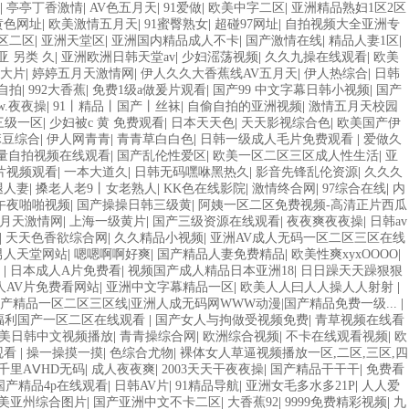
一区 亚洲成人噜噜噜噜噜 ,91精品国产91久久久久久青青 A级毛片精品久久
|
亭亭丁香激情
|
AV色五月天
|
91爱做
|
欧美中字二区
|
亚洲精品熟妇1区2区
线日韩欧美色网站综合网 综合激情小说一区 亚洲AV日韩在线观看 91手
黄色网址
|
欧美激情五月天
|
91蜜臀熟女
|
超碰97网址
|
自拍视频大全亚洲专
91国产99一区 国产免费黄色污污污 麻豆性爱视频中文字幕 avav大香蕉
区二区
|
亚洲天堂区
|
亚洲国内精品成人不卡
|
国产激情在线
|
精品人妻1区
|
亚洲精品国偷拍自产在线观看 国产伦一区二区三区免费Ai 人妻少妇 第三区
亚 另类 久
|
亚洲欧洲日韩天堂av
|
少妇滛荡视频
|
久久九操在线观看
|
欧美
国产在线观看一区 久久久久亚洲AV无码专区体验小说 国精品无码一区二区
大片
|
婷婷五月天激情网
|
伊人久久大香蕉线AV五月天
|
伊人热综合
|
日韩
A国产 国产精品乱码一区二区三 能在线看黄片的视频 黄色电影频道一区二
自拍
|
992大香蕉
|
免费1级a做爰片观看
|
国产99 中文字幕日韩小视频
|
国产
在线播放 亚洲无码日韩一区欧美二区三页 国产成人自拍欧美在线 国产黄色
w.夜夜操
|
91丨精品丨国产丨丝袜
|
自偷自拍的亚洲视频
|
激情五月天校园
频 婷婷五月天在线不卡一区二区三区三州 欧美亚洲日韩不卡在线在线观看 亚
三级一区
|
少妇被c 黄 免费观看
|
日本天天色
|
天天影视综合色
|
欧美国产伊
w.99.com黄色片 欧美黄片精品一区二区三区 国产三级片久久精品 亚
麻豆综合
|
伊人网青青
|
青青草白白色
|
日韩一级成人毛片免费观看
|
爱做久
中文字幕亚洲综合久久 亚洲成人中文有码在线 啪啪啪欧美一区二区 国产乱伦日
量自拍视频在线观看
|
国产乱伦性爱区
|
欧美一区二区三区成人性生活
|
亚
洲av麻豆 五月天婷婷欧美成人 国产一区二区欧美情色 国产精品喷水啪啪
片视频观看
|
一本大道久
|
日韩无码嘿咻黑热久
|
影音先锋乱伦资源
|
久久久
片 亚洲色图三区视频 欧美一级网网 国产黄色观看 91爽人人爽人人插人
腿人妻
|
搡老人老9丨女老熟人
|
KK色在线影院
|
激情终合网
|
97综合在线
|
内
AV在线播放一区二区三区 91新人国产在线播放 91艹久久久久久久久久
午夜啪啪视频
|
国产操操日韩三级黄
|
阿姨一区二区免费视频-高清正片西瓜
自产在线 日本黄色一区二区三区电影 丝袜人妻一区二区三区网站 av中文一
月天激情网
|
上海一级黄片
|
国产三级资源在线观看
|
夜夜爽夜夜操
|
日韩av
要看亚洲黄色 一区不卡在线观看二区 三级片一片黄一区 中日AV乱码一区二
|
天天色香欲综合网
|
久久精品小视频
|
亚洲AV成人无码一区二区三区在线
播放 亚洲精品一二区狠狠撸婷婷五月天 大香蕉国欧美 日本人妻激情91 欧
男人天堂网站
|
嗯嗯啊啊好爽
|
国产精品人妻免费精品
|
欧美性爽xyxOOOO
|
天天更新视频 国产性生活视频免费看 三级片AA久久久久免费看 国产传媒精
码
|
日本成人A片免费看
|
视频国产成人精品日本亚洲18
|
日日躁天天躁狠狠
大香蕉手机视频免费线 亚洲无码国产乱码精品95 91麻豆强暴精品在线
人AV片免费看网站
|
亚洲中文字幕精品一区
|
欧美人人曰人人操人人射射
|
产精品一区二区三区线|亚洲人成无码网WWW动漫|国产精品免费一级...
|
福利国产一区二区在线观看
|
国产女人与拘做受视频免费
|
青草视频在线看
美日韩中文视频播放
|
青青操综合网
|
欧洲综合视频
|
不卡在线观看视频
|
欧
观看
|
操一操摸一摸
|
色综合尤物
|
裸体女人草逼视频播放一区,二区,三区,四
千里AⅤHD无码
|
成人夜夜爽
|
2003天天干夜夜操
|
国产精品干干干
|
免费看
国产精品4p在线观看
|
日韩AV片
|
91精品导航
|
亚洲女毛多水多21P
|
人人爱
美亚州综合图片
|
国产亚洲中文不卡二区
|
大香蕉92
|
9999免费精彩视频
|
九