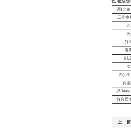
性能指標(b
產(chǎ
工作室
溫
溫
升
溫
制冷
冷
內(nèi
保溫材
標(biāo
符合標(bi
上一篇