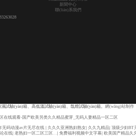
新聞中心
聯(lián)系我們
83263028
試驗(yàn)箱、高低溫試驗(yàn)箱、氙燈試驗(yàn)箱。
網(wǎng)站制作
区二区在线观看-国产欧美另类久久精品蜜芽_无码人妻精品一区二区
频 女人叉开让人桶视频在线看 久久精品黄色国产 欧美一级日韩精品一在线
年无码动漫av片无尽在线
|
久久久亚洲熟妇熟女
|
久久九精品
|
顶级少妇BT
看性高潮在线播放网站 日本人妻交换偷拍视频 国产激情免费网站 久久一日
论在线
|
老熟妇一区二区三区…
|
免费福利视频中文字幕
|
欧美国产精品久