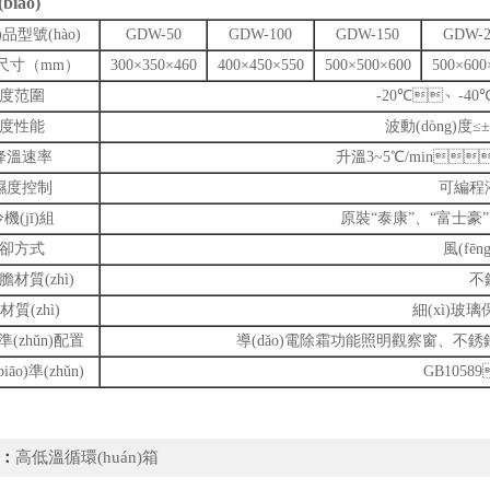
iāo)
n)品型號(hào)
GDW-50
GDW-100
GDW-150
GDW-2
尺寸（mm）
300×350×460
400×450×550
500×500×600
500×600
度范圍
-20℃、-40
度性能
波動(dòng)度≤±0
降溫速率
升溫3~5℃/min
濕度控制
可編程
機(jī)組
原裝“泰康”、“富士豪”
卻方式
風(fē
)膽材質(zhì)
不
質(zhì)
細(xì)玻
)準(zhǔn)配置
導(dǎo)電除霜功能照明觀察窗、不銹鋼
āo)準(zhǔn)
GB10589
：
高低溫循環(huán)箱