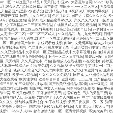
 肏屄啪啪五月 一级a爱无码 亚洲激情自拍偷拍-国产... 亚洲啪啪综合av
uv一区
|
99re这里只有精品3
|
天天日少妇逼AV
|
大香蕉综合网
|
www.91欧美
码高清日韩欧美一区 国产精品久久久久久美女小逼 欧美一级特黄在线夜 在
品无码久久AV
|
玖玖玖玖精品国产剧情
|
翔田千里av一区二区三区
|
强免费
国产日本高清不卡 欧美特黄一级户外 99精品国产无码 黄色成年国产精品 
久久精品国产亚洲av水密被窝
|
亚洲精品少妇
|
91视频伊人
|
欧美劲爆视频一
 国产黄色一区毛片 欧美日韩乱伦老熟妇 91久久精品一区二区三区蜜臀 
夜夜骑夜夜操
|
国产小u女在线观看
|
色五月首页
|
国产大片精久久久久久
|
欧
本色综合久久久久蜜月 婷婷激情五月天麻豆 av在线五月天婷婷 麻豆91
AA丁香综合激情
|
蜜臀AV成人精品蜜臀AV久久
|
久久久久久久9
|
一级岛国
看 中文无码一区二区不卡AV 91视频一区二 欧美黄片第二区 91麻豆V
韩中文字幕精品一二三事国产精品
|
在线播放成人高清免费视频
|
国产原创
精品秋霞网 黄色美女日本网站 国产精品视频一区啪啪啪 日韩成人av三片
巨爆乳肉感一区二区三区竹菊影视
|
日韩欧美亚洲国产日韩
|
97超碰9
|
ww
卡一二区 99riAV国产精品视频 日本乱伦视频第十页 日本黄色精品视
成人高清一区二区
|
一区二区三区成人
|
久久精品72
|
九九九免费视频
|
日韩
视频 中文字幕日韩有码天堂 婷婷五月天亚洲激情 国产迷奸清纯美女老师 ww
频国产精品
|
伊人96在线
|
国产一区在线免费播放
|
色婷婷A V一二三四区
七久久激情五月天四色播 超碰caoporn91精品 国产婷婷五月天缴情 
一区二区激情国产熟女
|
在线观看色视频
|
肉丝中文无码高清
|
欧美少妇大
蜜臀 欧美一级不卡中文字幕 久久久久久久久久性生活电影 精品久久国产亚
7最新在线播放视频
|
色网亚洲人
|
按摩中文字幕
|
亚洲各类熟们中文字幕
|
黄
美午夜激情视频网 91在线视频综合精品 欧美日韩国产精品一级 欧美系列黄
,久久亚洲精品中文字幕第一区,亚洲精品在线中文字幕视频
|
自拍丝袜美
三区 在线亚洲av图片 无码日韩逼紧 亚洲精品欧美二区三区中文字幕 蜜臀
堂AV在线播放
|
美女啊啊啊啊pc
|
不卡一区二区日本视频
|
蜜臀av网址
|
日韩
中文字幕一区二区 日韩熟妇91aBb 久久精品久久精品 欧美91精品国产
区
|
天天插网
|
久久风骚城市
|
吊色
|
撸撸成人在线视频
|
av在线浏览
|
婷婷五
操人人操 国产91色图区 国产性天天综合网 91孕妇一区二区三区精品 我
人私密一级精品av
|
91天美免费
|
久久视频,这里只有精品
|
第45页一区二区
久久久久中文字幕 开心91五月婷婷网 国产的黄色人成 国产91三级在线
久久综合
|
色欲天天综合久久久无码网中文
|
女人久久久
|
91亚洲情色
|
亚洲
区黄色电影 亚洲超黄AV 亚洲日本中文字幕天天更新 亚洲一级欧美 大香蕉
产视频
|
欧美十八禁视频
|
久久久久久久免费A片国产成a人亚洲精∨品无
成人黄色的毛片 免费看国庆黄片 亚洲韩日一区91 91精品偷窥一区二区 
大在线观看
|
欧美性少妇
|
欧美综合综合
|
亚洲熟妇一,二,三期
|
国产精品成
精品37P 亚洲少妇上 中文字幕日韩黄色影片 人妻福利日韩
精品日韩
|
91三级理论片播放器
|
国产欧美亚洲精品a第2页
|
aaa一级黄片
|
囯
偷窥自拍亚洲色图
|
制服中出中文人人精品
|
啊啊啊好舒服视频
|
精品午夜
综合网
|
亚洲黄色a级片
|
丁香激情五月天
|
超碰97色色
|
男人的天堂三级
|
欧
传媒短视频网站入口,麻豆视传媒官网直
|
久久久内射良家
|
中文字幕在线免费
久久久久
|
清纯唯美亚洲综合
|
97干在线视频
|
天天干夜夜操一区二区
|
翔田
区老师黑人潮喷一
|
国内精品嫩模A∨私拍小视频
|
人妻-91porn
|
97天天弄
|
视频91
|
www.人人cao
|
都市激情人妻一区二区青青操视频
|
殴美大黄片
|
欧