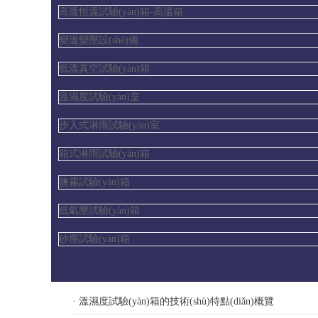
高溫恒溫試驗(yàn)箱-高溫箱
變溫變壓設(shè)備
低溫真空試驗(yàn)箱
溫濕度試驗(yàn)室
步入式淋雨試驗(yàn)室
箱式淋雨試驗(yàn)箱
鹽霧試驗(yàn)箱
低氣壓試驗(yàn)箱
砂塵試驗(yàn)箱
· 溫濕度試驗(yàn)箱的技術(shù)特點(diǎn)概覽