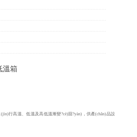
-低溫箱
)行高溫、低溫及高低溫漸變?cè)囼?yàn)，供產(chǎn)品設