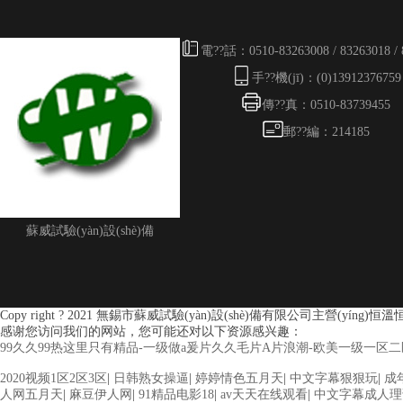
電??話：0510-83263008 / 83263018 / 
手??機(jī)：(0)13912376759
傳??真：0510-83739455
郵??編：214185
蘇威試驗(yàn)設(shè)備
Copy right ? 2021 無錫市蘇威試驗(yàn)設(shè)備有限公司主營(yíng)恒溫恒濕
感谢您访问我们的网站，您可能还对以下资源感兴趣：
99久久99热这里只有精品-一级做a爰片久久毛片A片浪潮-欧美一级一
欧美3级网站 一区二区亚洲AV 精品九九九三级片 亚洲姑娘按摩一级视
2020视频1区2区3区
|
日韩熟女操逼
|
婷婷情色五月天
|
中文字幕狠狠玩
|
成
线 最新亚洲aV网站在线观看 日本强暴一区 国产熟人AV一二三区 观
人网五月天
|
麻豆伊人网
|
91精品电影18
|
av天天在线观看
|
中文字幕成人理